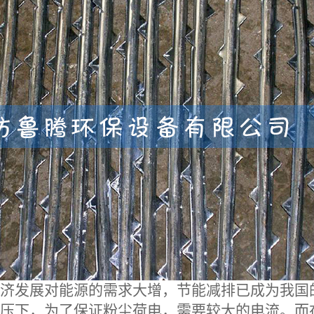
济发展对能源的需求大增，节能减排已成为我国
压下，为了保证粉尘荷电，需要较大的电流。而