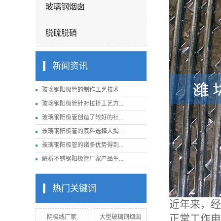
玻璃钢烟囱
脱硫脱硝
新闻资讯
玻璃钢阳极管的制作工艺技术
玻璃钢阳极管针对拉挤工艺方...
玻璃钢阳极管创造了较好的社...
玻璃钢阳极管的底料选择大揭...
玻璃钢阳极管的诸多优势得到...
解析不锈钢阳极管厂家产品生...
热门关键词
近年来，经
正常工作电
阴极线厂家
大型玻璃钢烟囱