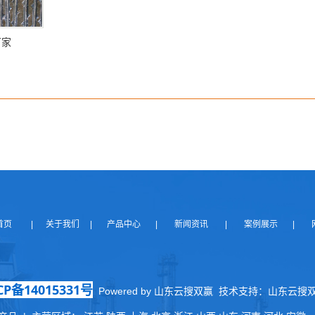
厂家
站首页
|
关于我们
|
产品中心
|
新闻资讯
|
案例展示
|
CP备14015331号
Powered by 山东云搜双赢 技术支持：
山东云搜