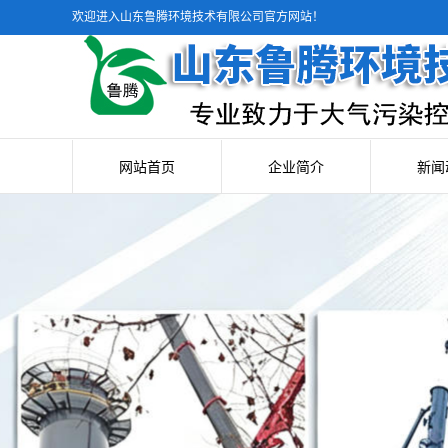
欢迎进入
山东鲁腾环境技术有限公司官方网站！
网站首页
企业简介
新闻
公司简介
公司
联系我们
行业
营业执照
技术