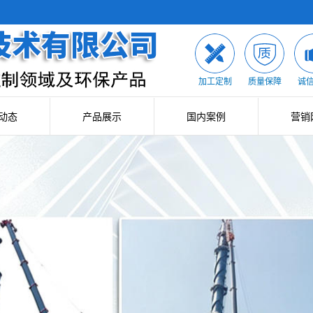
加工定制
质量保障
诚
动态
产品展示
国内案例
营销
新闻
玻璃钢阳极管
阳极管
新闻
不锈钢阳极管
脱硫脱硝
知识
湿电除尘器
除尘器
湿电除尘配件
阴极线
湿电重锤
热风清扫箱