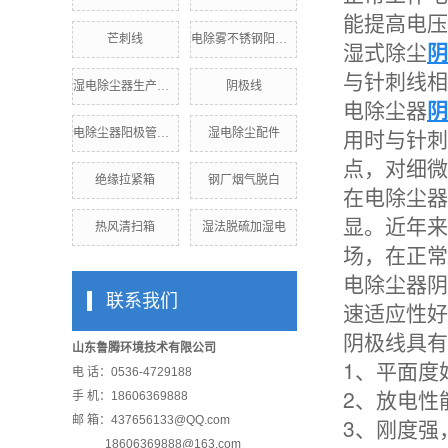
能提高电压
芒刺线
电除雾不锈钢阳极管
湿式除尘
阴
与针刺线相
湿电除尘器生产厂家
阴极线
电除尘器
阴
用时与针刺
电除尘器阳极管厂家
湿电除尘配件
点，对细微
绝缘拉紧箱
钢厂烟气脱白
在电除尘器
显。近年来
热风清扫箱
湿法脱硫加湿电
场，在正常
电除尘器阴
联系我们
速适应性好
阴极线具有
山东鲁腾环境技术有限公司
1、平面度
电 话：0536-4729188
2、放电性
手 机：18606369888
邮 箱：437656133@QQ.com
3、刚度强
18606369888@163.com