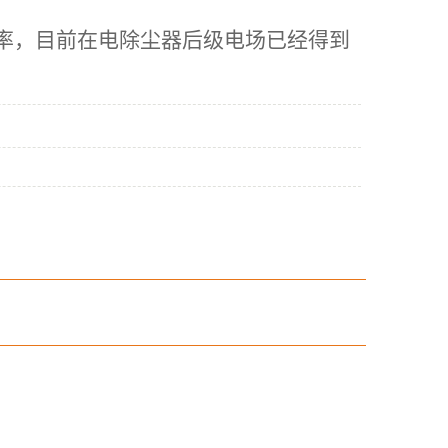
率，目前在电除尘器后级电场已经得到